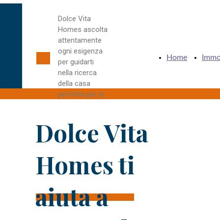
Dolce Vita
Homes ascolta
attentamente
ogni esigenza
#lorem ipsum#
Home
Immo
per guidarti
nella ricerca
della casa
perfetta per te.
Dolce Vita
Homes ti
aiuta a